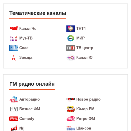
Тематические каналы
Канал Че
ТНТ4
Муз-ТВ
МИР
Спас
ТВ центр
Звезда
Канал Ю
FM радио онлайн
Авторадио
Новое радио
Бизнес ФМ
Юмор FM
Comedy
Ретро ФМ
Nrj
Шансон