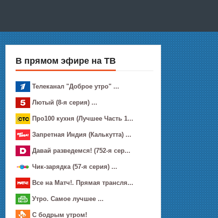
В прямом эфире на ТВ
Телеканал "Доброе утро" ...
Лютый (8-я серия) ...
Про100 кухня (Лучшее Часть 1...
Зaпрeтная Индия (Калькутта) ...
Давай рaзвeдемся! (752-я сер...
Чик-зарядка (57-я серия) ...
Все на Матч!. Прямая трансля...
Утро. Самое лучшее ...
С бодрым утром!