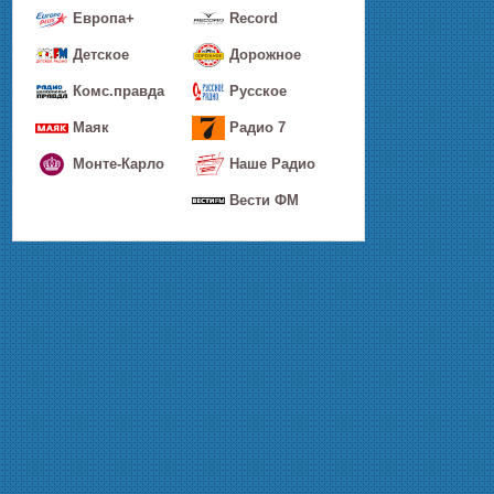
Европа+
Record
Детское
Дорожное
Комс.правда
Русское
Маяк
Радио 7
Монте-Карло
Наше Радио
Вести ФМ