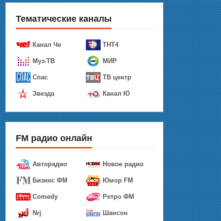
Тематические каналы
Канал Че
ТНТ4
Муз-ТВ
МИР
Спас
ТВ центр
Звезда
Канал Ю
FM радио онлайн
Авторадио
Новое радио
Бизнес ФМ
Юмор FM
Comedy
Ретро ФМ
Nrj
Шансон